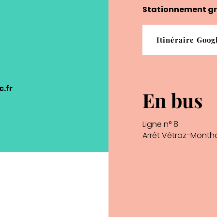
Stationnement gr
Itinéraire Goo
c.fr
En bus
Ligne n° 8
Arrêt Vétraz-Montho