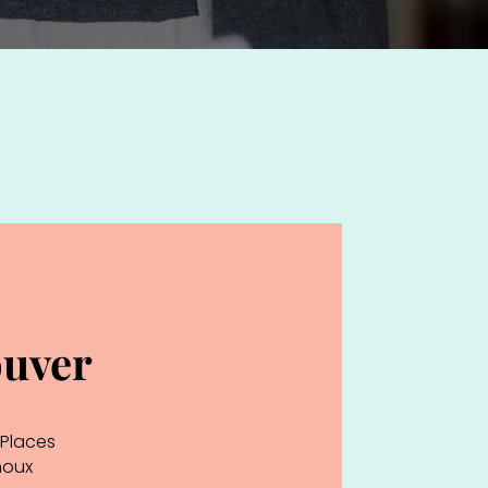
ouver
 Places
houx