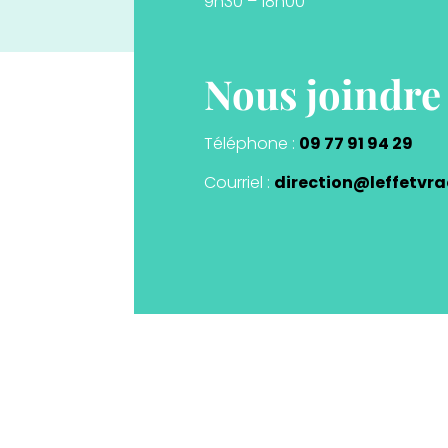
9h30 – 18h00
Nous joindre
Téléphone :
09 77 91 94 29
Courriel :
direction@leffetvra